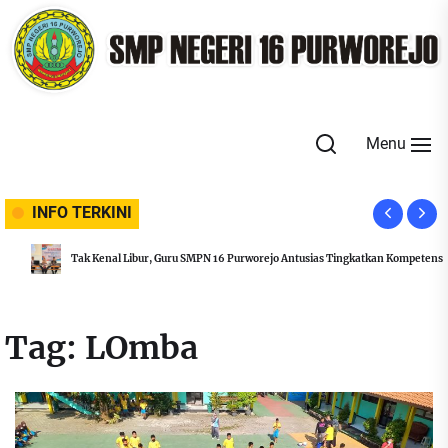
Skip
to
the
content
Menu
INFO TERKINI
Tak Kenal Libur, Guru SMPN 16 Purworejo Antusias Tingkatkan Kompetensi
Tag:
LOmba