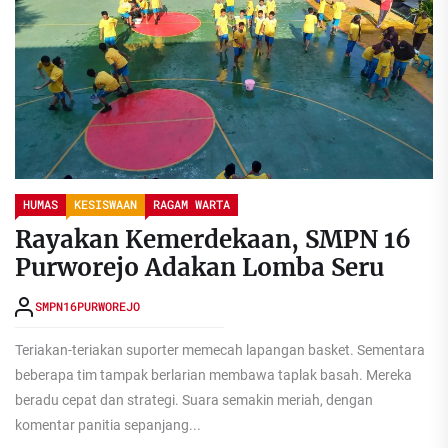
HUMAS
KESISWAAN
RAGAM WARTA
Rayakan Kemerdekaan, SMPN 16
Purworejo Adakan Lomba Seru
SMPN16PURWOREJO
Teriakan-teriakan suporter memecah lapangan basket. Sementara
beberapa tim tampak berlarian membawa taplak basah. Mereka
beradu cepat dan strategi. Suara semakin meriah, dengan
komentar panitia sepanjang...