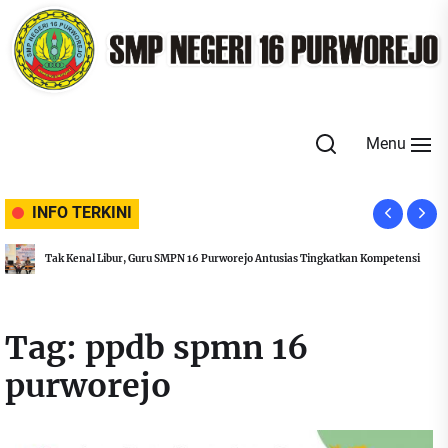
Skip
to
the
content
Menu
INFO TERKINI
Rayakan Idul Adha, SMPN 16 Purworejo L
o Antusias Tingkatkan Kompetensi
Kurban
Tag:
ppdb spmn 16
purworejo