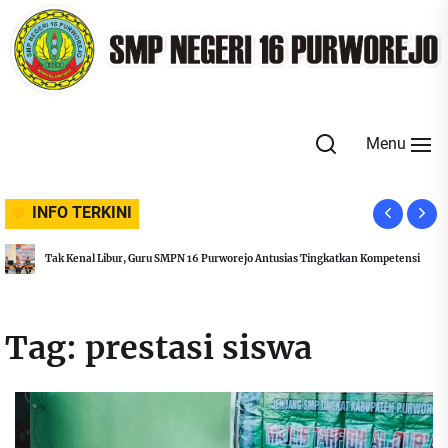
Skip
to
the
content
Menu
INFO TERKINI
Tak Kenal Libur, Guru SMPN 16 Purworejo Antusias Tingkatkan Kompetensi
Tag:
prestasi siswa