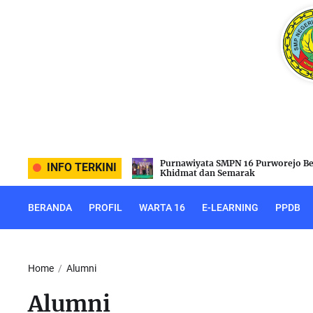
Skip
to
the
content
N 16 Purworejo Berlangsung
Jelang Kelulusan, SMPN 16 Purw
INFO TERKINI
marak
Rapat Penegas
BERANDA
PROFIL
WARTA 16
E-LEARNING
PPDB
Home
Alumni
Alumni