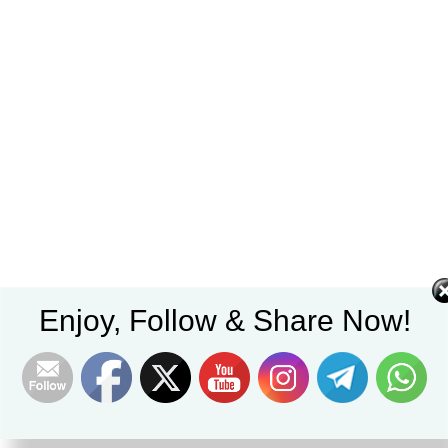
Enjoy, Follow & Share Now!
Set Youtube Channel ID