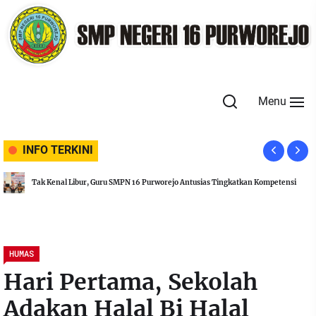
Skip
to
the
content
Menu
INFO TERKINI
Rayakan Idul Adha, SMPN 16 Purworejo Laksanakan Penyembelihan Hewan
Kurban
HUMAS
Hari Pertama, Sekolah
Adakan Halal Bi Halal