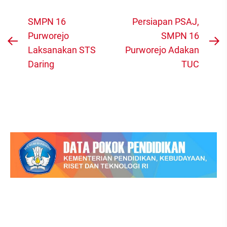
Navigasi
SMPN 16
Persiapan PSAJ,
pos
Purworejo
SMPN 16
Previous
N
Laksanakan STS
Purworejo Adakan
post:
po
Daring
TUC