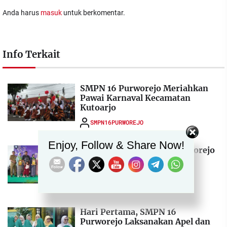
Anda harus
masuk
untuk berkomentar.
Info Terkait
SMPN 16 Purworejo Meriahkan
Pawai Karnaval Kecamatan
Kutoarjo
SMPN16PURWOREJO
Set Youtube Channel ID
Enjoy, Follow & Share Now!
Purnawiyata SMPN 16 Purworejo
Berlangsung Khidmat dan
Semarak
SMPN16PURWOREJO
Hari Pertama, SMPN 16
Purworejo Laksanakan Apel dan