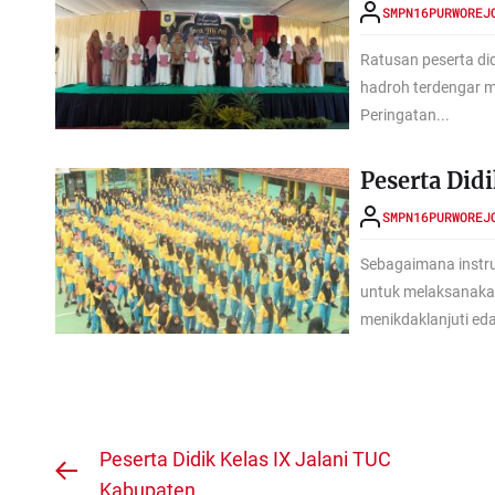
SMPN16PURWOREJ
Ratusan peserta di
hadroh terdengar 
Peringatan...
Peserta Did
SMPN16PURWOREJ
Sebagaimana instr
untuk melaksanaka
menikdaklanjuti eda
Navigasi
Peserta Didik Kelas IX Jalani TUC
Previous
Kabupaten