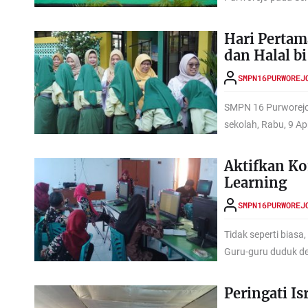
Hari Pertam
dan Halal bi
SMPN16PURWOREJ
SMPN 16 Purworejo 
sekolah, Rabu, 9 Apr
Aktifkan Ko
Learning
SMPN16PURWOREJ
Tidak seperti bias
Guru-guru duduk de
Peringati I