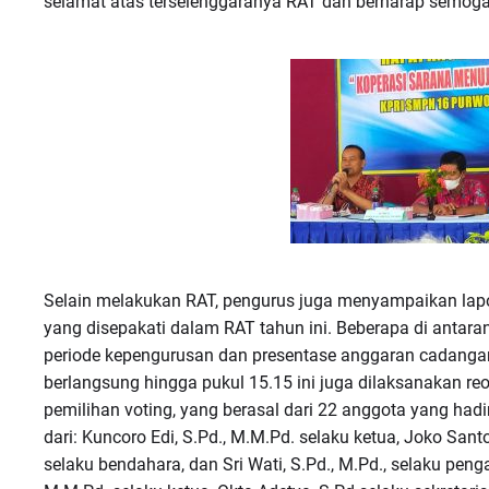
selamat atas terselenggaranya RAT dan berharap semoga
Selain melakukan RAT, pengurus juga menyampaikan lap
yang disepakati dalam RAT tahun ini. Beberapa di antar
periode kepengurusan dan presentase anggaran cadangan
berlangsung hingga pukul 15.15 ini juga dilaksanakan re
pemilihan voting, yang berasal dari 22 anggota yang had
dari: Kuncoro Edi, S.Pd., M.M.Pd. selaku ketua, Joko Santo
selaku bendahara, dan Sri Wati, S.Pd., M.Pd., selaku pen