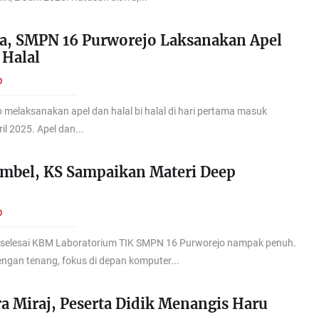
a, SMPN 16 Purworejo Laksanakan Apel
 Halal
O
melaksanakan apel dan halal bi halal di hari pertama masuk
il 2025. Apel dan...
mbel, KS Sampaikan Materi Deep
O
a, selesai KBM Laboratorium TIK SMPN 16 Purworejo nampak penuh.
ngan tenang, fokus di depan komputer...
sra Miraj, Peserta Didik Menangis Haru