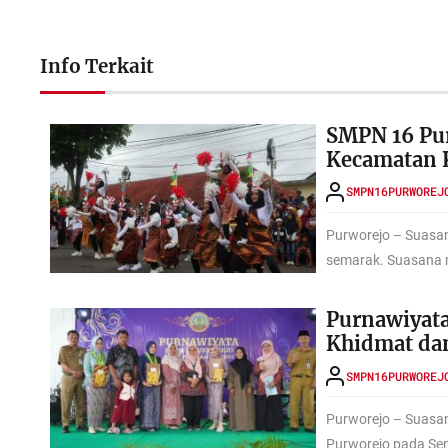
Info Terkait
SMPN 16 Pu
Kecamatan 
SMPN16PURWOREJ
Purworejo – Suasan
semarak. Suasana 
Purnawiyat
Khidmat da
SMPN16PURWOREJ
Purworejo – Suasa
Purworejo pada Seni