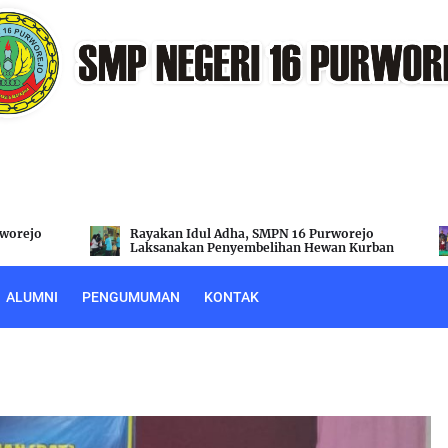
rejo
Purnawiyata SMPN 16 Purworejo Berlangsung
 Kurban
Khidmat dan Semarak
ALUMNI
PENGUMUMAN
KONTAK