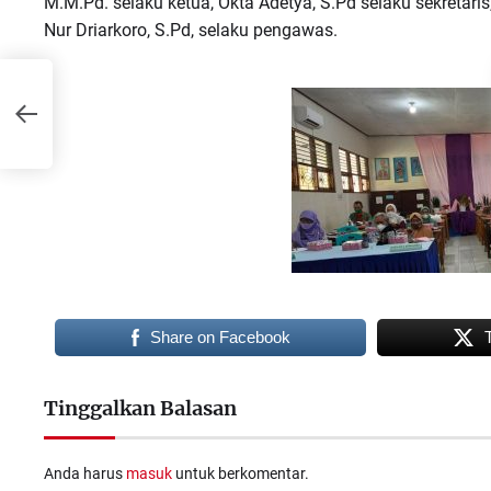
M.M.Pd. selaku ketua, Okta Adetya, S.Pd selaku sekretaris
Nur Driarkoro, S.Pd, selaku pengawas.
Share on Facebook
Tinggalkan Balasan
Anda harus
masuk
untuk berkomentar.