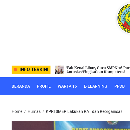
Skip
to
the
content
Guru SMPN 16 Purworejo
Rayakan Idul Adha, SMPN 16 Purwo
INFO TERKINI
an Kompetensi
Laksanakan Penyembelihan Hewan
BERANDA
PROFIL
WARTA 16
E-LEARNING
PPDB
Home
Humas
KPRI SMEP Lakukan RAT dan Reorganisasi