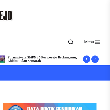
Menu
Jelang Kelulusan, SMPN 16 Purworejo Adakan
Peringati 
Rapat Penegas
Flashmob