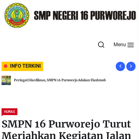
Skip
to
the
content
Menu
INFO TERKINI
Peringati Hardiknas, SMPN 16 Purworejo Adakan Flashmob
HUMAS
SMPN 16 Purworejo Turut
Meriahkan Kegiatan Jalan