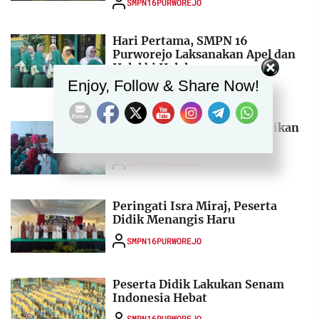
SMPN16PURWOREJO
Hari Pertama, SMPN 16
Purworejo Laksanakan Apel dan
Set Youtube Channel ID
Halal bi Halal
Enjoy, Follow & Share Now!
SMPN16PURWOREJO
Aktifkan Kombel, KS Sampaikan
Materi Deep Learning
SMPN16PURWOREJO
Peringati Isra Miraj, Peserta
Didik Menangis Haru
SMPN16PURWOREJO
Peserta Didik Lakukan Senam
Indonesia Hebat
SMPN16PURWOREJO