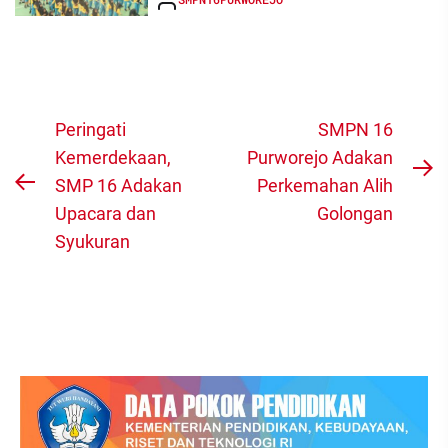
Navigasi
Peringati
SMPN 16
pos
Kemerdekaan,
Purworejo Adakan
N
SMP 16 Adakan
Perkemahan Alih
Previous
po
Upacara dan
Golongan
post:
Syukuran