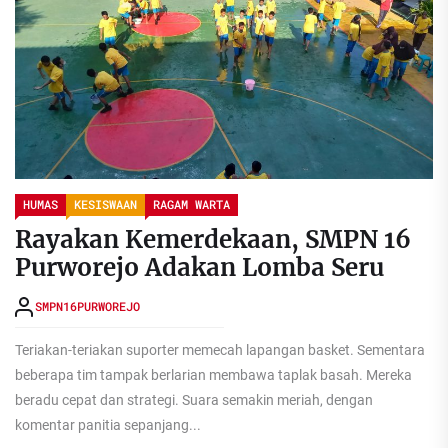
HUMAS
KESISWAAN
RAGAM WARTA
Rayakan Kemerdekaan, SMPN 16
Purworejo Adakan Lomba Seru
SMPN16PURWOREJO
Teriakan-teriakan suporter memecah lapangan basket. Sementara
beberapa tim tampak berlarian membawa taplak basah. Mereka
beradu cepat dan strategi. Suara semakin meriah, dengan
komentar panitia sepanjang...