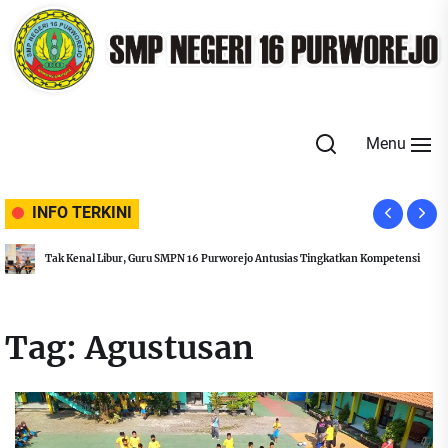
Skip
to
the
content
Menu
INFO TERKINI
Tak Kenal Libur, Guru SMPN 16 Purworejo Antusias Tingkatkan Kompetensi
Tag:
Agustusan