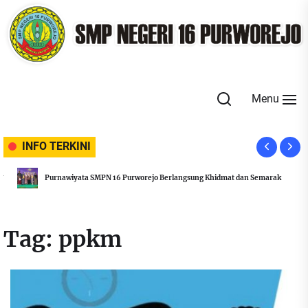
Skip
to
the
content
Menu
INFO TERKINI
Purnawiyata SMPN 16 Purworejo Berlangsung Khidmat dan Semarak
Tag:
ppkm