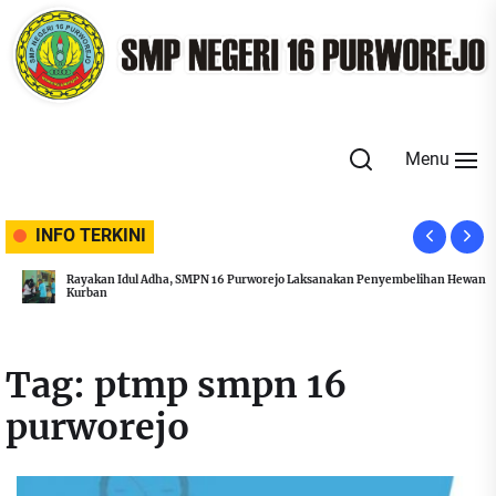
Skip
to
the
content
Menu
INFO TERKINI
Rayakan Idul Adha, SMPN 16 Purworejo Laksanakan Penyembelihan Hewan
Kurban
Tag:
ptmp smpn 16
purworejo