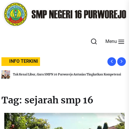
Skip
to
the
content
Menu
INFO TERKINI
Tak Kenal Libur, Guru SMPN 16 Purworejo Antusias Tingkatkan Kompetensi
Tag:
sejarah smp 16