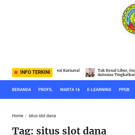
Skip
to
the
content
 Meriahkan Pawai Karnaval
Tak Kenal Libur, Guru SMPN 16 Pu
INFO TERKINI
o
Antusias Tingkatkan Kompetensi
BERANDA
PROFIL
WARTA 16
E-LEARNING
PPDB
Home
situs slot dana
Tag:
situs slot dana