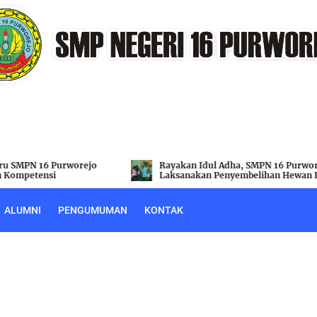
rworejo
Rayakan Idul Adha, SMPN 16 Purworejo
Laksanakan Penyembelihan Hewan Kurban
ALUMNI
PENGUMUMAN
KONTAK