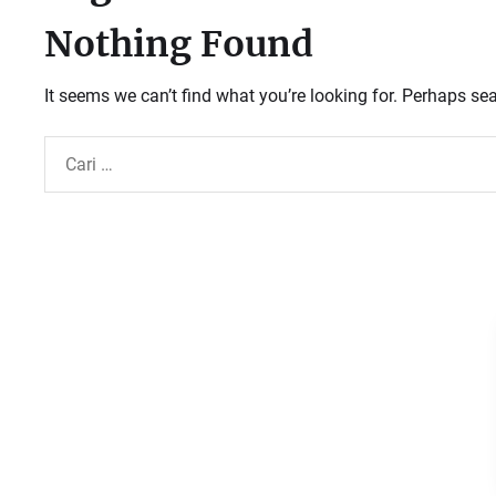
Nothing Found
It seems we can’t find what you’re looking for. Perhaps se
Cari
untuk: