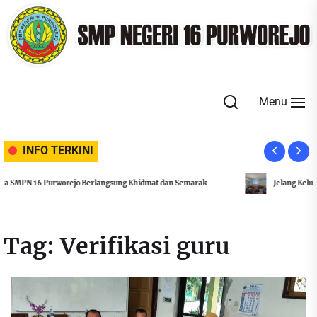
Skip
to
the
content
Menu
INFO TERKINI
Jelang Kelulusan, SMPN 16 Purworejo Adakan Rapat Penegas
Tag:
Verifikasi guru