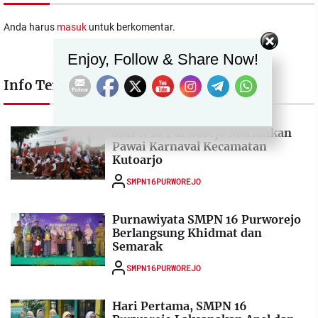
Anda harus
masuk
untuk berkomentar.
Set Youtube Channel ID
Enjoy, Follow & Share Now!
Info Terkait
SMPN 16 Purworejo Meriahkan
Pawai Karnaval Kecamatan
Kutoarjo
SMPN16PURWOREJO
Purnawiyata SMPN 16 Purworejo
Berlangsung Khidmat dan
Semarak
SMPN16PURWOREJO
Hari Pertama, SMPN 16