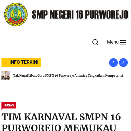
Skip
to
the
content
Menu
INFO TERKINI
Rayakan Idul Adha, SMPN 16 Purworejo Laksanakan Penyembelihan Hewan
i
Kurban
HUMAS
TIM KARNAVAL SMPN 16
PURWOREJO MEMUKAU