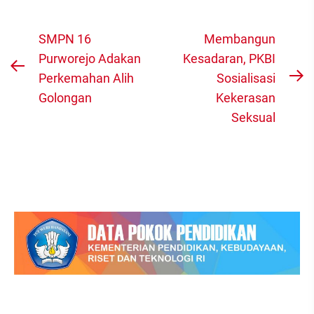
Navigasi
SMPN 16
Membangun
pos
Purworejo Adakan
Kesadaran, PKBI
Previous
Perkemahan Alih
Sosialisasi
N
post:
Golongan
Kekerasan
po
Seksual