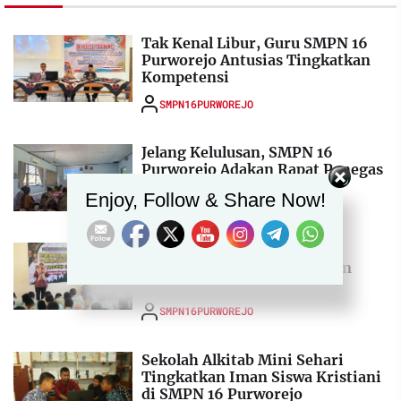
Tak Kenal Libur, Guru SMPN 16
Purworejo Antusias Tingkatkan
Kompetensi
SMPN16PURWOREJO
Jelang Kelulusan, SMPN 16
Purworejo Adakan Rapat Penegas
Set Youtube Channel ID
SMPN16PURWOREJO
Enjoy, Follow & Share Now!
Isi Ramadhan, SMPN 16
Purworejo Adakan Pesantren
Kilat
SMPN16PURWOREJO
Sekolah Alkitab Mini Sehari
Tingkatkan Iman Siswa Kristiani
di SMPN 16 Purworejo