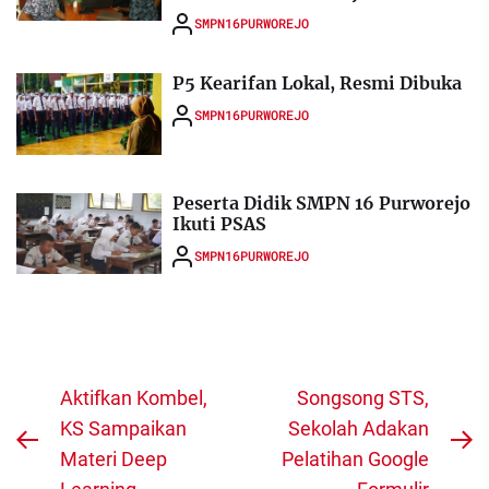
SMPN16PURWOREJO
P5 Kearifan Lokal, Resmi Dibuka
SMPN16PURWOREJO
Peserta Didik SMPN 16 Purworejo
Ikuti PSAS
SMPN16PURWOREJO
Navigasi
Aktifkan Kombel,
Songsong STS,
pos
KS Sampaikan
Sekolah Adakan
Previous
N
Materi Deep
Pelatihan Google
post:
po