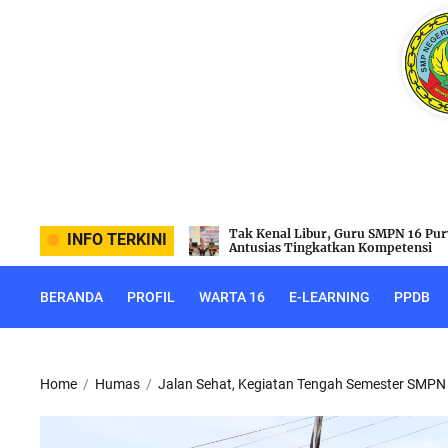
Skip
to
the
content
Guru SMPN 16 Purworejo
Rayakan Idul Adha, SMPN 16 Purwo
INFO TERKINI
an Kompetensi
Laksanakan Penyembelihan Hewan
BERANDA
PROFIL
WARTA 16
E-LEARNING
PPDB
Home
Humas
Jalan Sehat, Kegiatan Tengah Semester SMPN