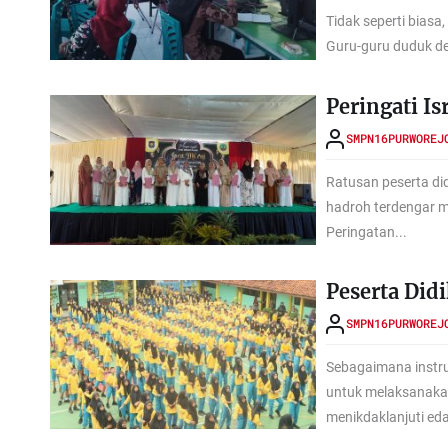
Tidak seperti bias
Guru-guru duduk de
Peringati I
SMPN16PURWOREJ
Ratusan peserta di
hadroh terdengar 
Peringatan...
Peserta Did
SMPN16PURWOREJ
Sebagaimana instr
untuk melaksanaka
menikdaklanjuti eda