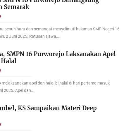
n Semarak
O
na penuh haru dan semangat menyelimuti halaman SMP Negeri 16
n, 2 Juni 2025. Ratusan siswa,...
a, SMPN 16 Purworejo Laksanakan Apel
 Halal
O
melaksanakan apel dan halal bi halal di hari pertama masuk
il 2025. Apel dan...
mbel, KS Sampaikan Materi Deep
O