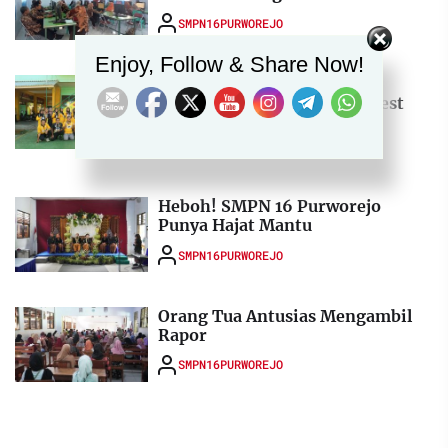
SMPN16PURWOREJO
Set Youtube Channel ID
Enjoy, Follow & Share Now!
Cek Kebugaran, SMPN 16
Purworejo Ikuti Rockport Test
dan Screening
SMPN16PURWOREJO
Heboh! SMPN 16 Purworejo
Punya Hajat Mantu
SMPN16PURWOREJO
Orang Tua Antusias Mengambil
Rapor
SMPN16PURWOREJO