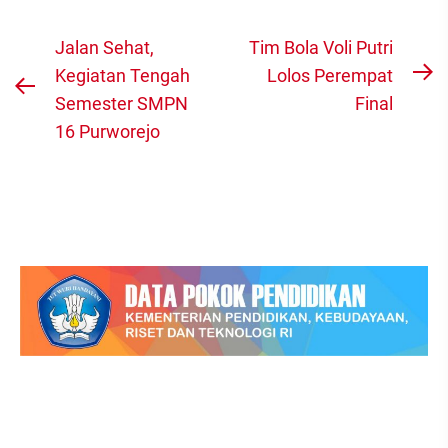
Navigasi
Jalan Sehat,
Tim Bola Voli Putri
pos
Kegiatan Tengah
Lolos Perempat
N
Previous
Semester SMPN
Final
po
post:
16 Purworejo