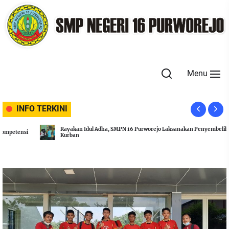
Skip
to
the
content
Menu
INFO TERKINI
Rayakan Idul Adha, SMPN 16 Purworejo Laksanakan Penyembelihan Hewan
Kurban