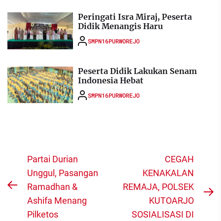
Peringati Isra Miraj, Peserta
Didik Menangis Haru
SMPN16PURWOREJO
Peserta Didik Lakukan Senam
Indonesia Hebat
SMPN16PURWOREJO
Navigasi
Partai Durian
CEGAH
pos
Unggul, Pasangan
KENAKALAN
Ramadhan &
REMAJA, POLSEK
Previous
N
Ashifa Menang
KUTOARJO
post:
po
Pilketos
SOSIALISASI DI