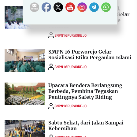
Inovasi Pemanfaatan Digital,
SMPN 16 Purworejo Sukses Gelar
Pemilihan Ketua OSIS Online
Pertama
SMPN16PURWOREJO
SMPN 16 Purworejo Gelar
Sosialisasi Etika Pergaulan Islami
SMPN16PURWOREJO
Upacara Bendera Berlangsung
Berbeda, Pembina Tegaskan
Pentingnya Safety Riding
SMPN16PURWOREJO
Sabtu Sehat, dari Jalan Sampai
Kebersihan