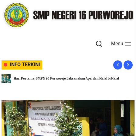
Skip
to
the
content
Menu
INFO TERKINI
Hari Pertama, SMPN 16 Purworejo Laksanakan Apel dan Halal bi Halal