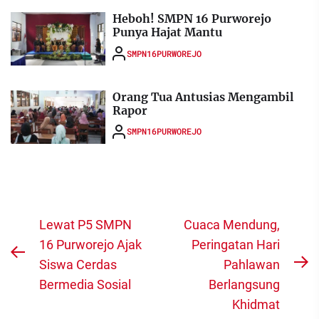
Heboh! SMPN 16 Purworejo
Punya Hajat Mantu
SMPN16PURWOREJO
Orang Tua Antusias Mengambil
Rapor
SMPN16PURWOREJO
Navigasi
Lewat P5 SMPN
Cuaca Mendung,
pos
16 Purworejo Ajak
Peringatan Hari
Previous
Siswa Cerdas
Pahlawan
N
post:
Bermedia Sosial
Berlangsung
po
Khidmat