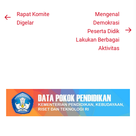
Navigasi
Rapat Komite
Mengenal
Previous
pos
Digelar
Demokrasi
post:
Peserta Didik
N
Lakukan Berbagai
po
Aktivitas