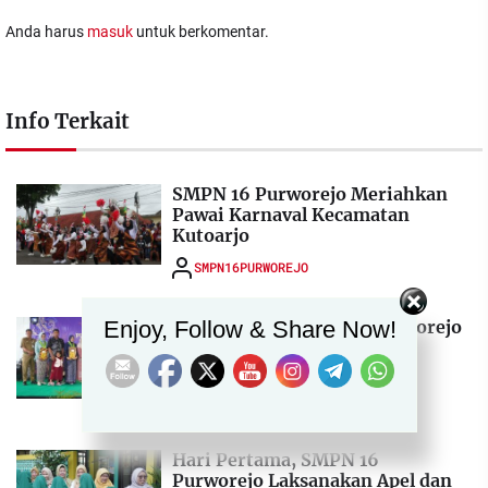
Anda harus
masuk
untuk berkomentar.
Info Terkait
SMPN 16 Purworejo Meriahkan
Pawai Karnaval Kecamatan
Kutoarjo
SMPN16PURWOREJO
Set Youtube Channel ID
Purnawiyata SMPN 16 Purworejo
Enjoy, Follow & Share Now!
Berlangsung Khidmat dan
Semarak
SMPN16PURWOREJO
Hari Pertama, SMPN 16
Purworejo Laksanakan Apel dan