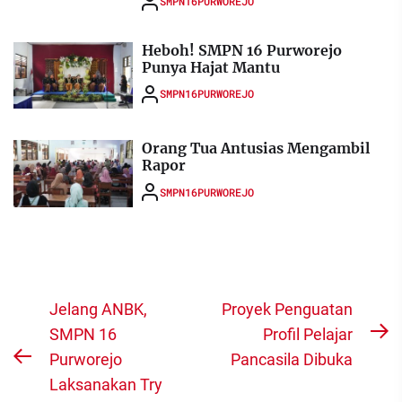
SMPN16PURWOREJO
Heboh! SMPN 16 Purworejo
Punya Hajat Mantu
SMPN16PURWOREJO
Orang Tua Antusias Mengambil
Rapor
SMPN16PURWOREJO
Navigasi
Jelang ANBK,
Proyek Penguatan
pos
SMPN 16
Profil Pelajar
N
Purworejo
Pancasila Dibuka
Previous
po
Laksanakan Try
post: