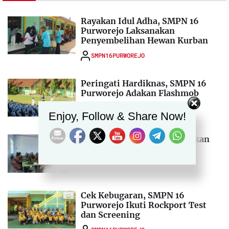
Rayakan Idul Adha, SMPN 16
Purworejo Laksanakan
Penyembelihan Hewan Kurban
SMPN16PURWOREJO
Peringati Hardiknas, SMPN 16
Purworejo Adakan Flashmob
Set Youtube Channel ID
SMPN16PURWOREJO
Enjoy, Follow & Share Now!
Songsong STS, Sekolah Adakan
Pelatihan Google Formulir
SMPN16PURWOREJO
Cek Kebugaran, SMPN 16
Purworejo Ikuti Rockport Test
dan Screening