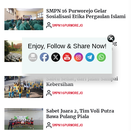
SMPN 16 Purworejo Gelar
Sosialisasi Etika Pergaulan Islami
SMPN16PURWOREJO
Set Youtube Channel ID
Upacara Bendera Berlangsung
Enjoy, Follow & Share Now!
Berbeda, Pembina Tegaskan
Pentingnya Safety Riding
SMPN16PURWOREJO
Sabtu Sehat, dari Jalan Sampai
Kebersihan
SMPN16PURWOREJO
Sabet Juara 2, Tim Voli Putra
Bawa Pulang Piala
SMPN16PURWOREJO