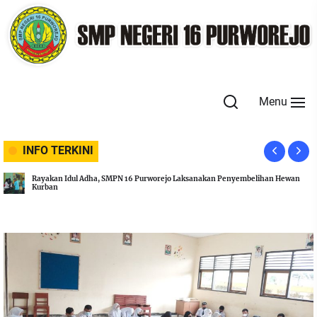
Skip
to
the
content
Menu
INFO TERKINI
Rayakan Idul Adha, SMPN 16 Purworejo Laksanakan Penyembelihan Hewan
Kurban