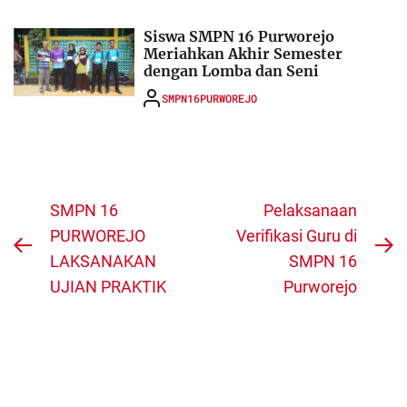
Siswa SMPN 16 Purworejo
Meriahkan Akhir Semester
dengan Lomba dan Seni
SMPN16PURWOREJO
Navigasi
SMPN 16
Pelaksanaan
pos
PURWOREJO
Verifikasi Guru di
Previous
N
LAKSANAKAN
SMPN 16
post:
po
UJIAN PRAKTIK
Purworejo