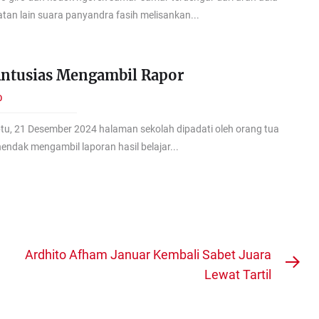
tan lain suara panyandra fasih melisankan...
Antusias Mengambil Rapor
O
, 21 Desember 2024 halaman sekolah dipadati oleh orang tua
hendak mengambil laporan hasil belajar...
Ardhito Afham Januar Kembali Sabet Juara
Nex
Lewat Tartil
pos