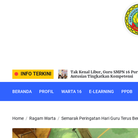
Skip
to
the
content
Guru SMPN 16 Purworejo
Rayakan Idul Adha, SMPN 16 Purwo
INFO TERKINI
an Kompetensi
Laksanakan Penyembelihan Hewan
BERANDA
PROFIL
WARTA 16
E-LEARNING
PPDB
Home
Ragam Warta
Semarak Peringatan Hari Guru Terus Ber