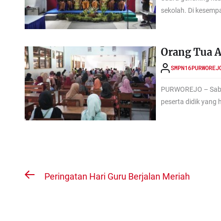
sekolah. Di kesempa
Orang Tua 
SMPN16PURWOREJ
PURWOREJO – Sabtu
peserta didik yang 
Navigasi
Peringatan Hari Guru Berjalan Meriah
Previous
pos
post: