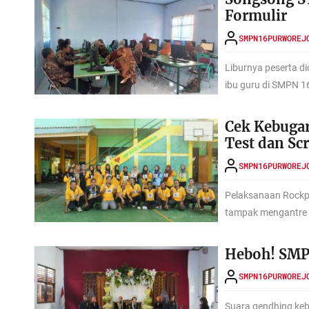
Formulir
SMPN16PURWOREJ
Liburnya peserta d
ibu guru di SMPN 16
Cek Kebugar
Test dan Sc
SMPN16PURWOREJ
Pelaksanaan Rockpo
tampak mengantre 
Heboh! SMP
SMPN16PURWOREJ
Suara gendhing keb