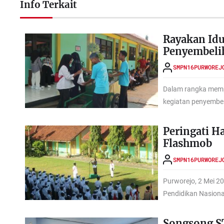
Info Terkait
Rayakan Id
Penyembeli
SMPN16PURWOREJ
Dalam rangka mempe
kegiatan penyembel
Peringati H
Flashmob
SMPN16PURWOREJ
Purworejo, 2 Mei 2
Pendidikan Nasional
Songsong ST