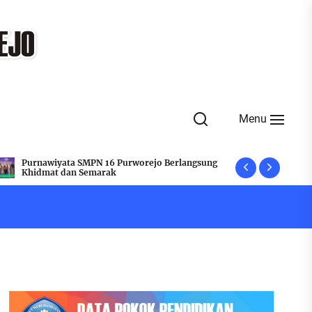
Menu
Jelang Kelulusan, SMPN 16 Purworejo Adakan
Peringati 
Rapat Penegas
Flashmob