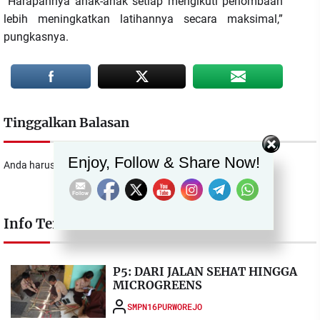
“Harapannya anak-anak setiap mengikuti perlombaan
lebih meningkatkan latihannya secara maksimal,”
pungkasnya.
Tinggalkan Balasan
Set Youtube Channel ID
Enjoy, Follow & Share Now!
Anda harus
masuk
untuk berkomentar.
Info Terkait
P5: DARI JALAN SEHAT HINGGA
MICROGREENS
SMPN16PURWOREJO