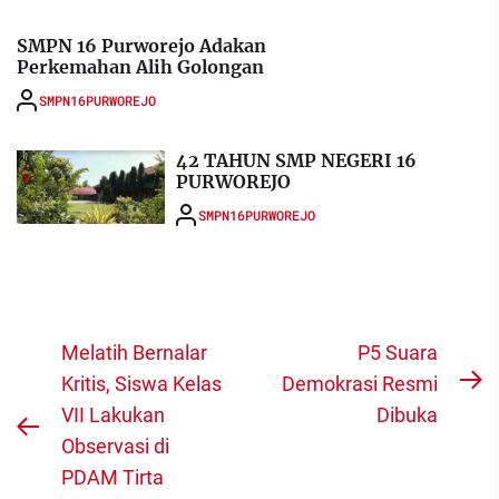
SMPN 16 Purworejo Adakan
Perkemahan Alih Golongan
SMPN16PURWOREJO
42 TAHUN SMP NEGERI 16
PURWOREJO
SMPN16PURWOREJO
Navigasi
Melatih Bernalar
P5 Suara
pos
Kritis, Siswa Kelas
Demokrasi Resmi
N
VII Lakukan
Dibuka
po
Previous
Observasi di
post:
PDAM Tirta