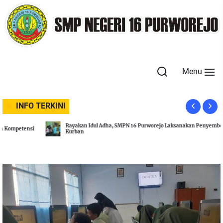
Skip
to
the
content
Menu
INFO TERKINI
Rayakan Idul Adha, SMPN 16 Purworejo Laksanakan Penyembelihan Hewan
Kurban