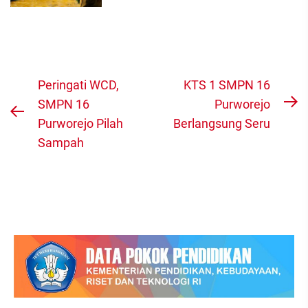
Navigasi
Peringati WCD,
KTS 1 SMPN 16
pos
SMPN 16
Purworejo
N
Previous
Purworejo Pilah
Berlangsung Seru
po
post:
Sampah