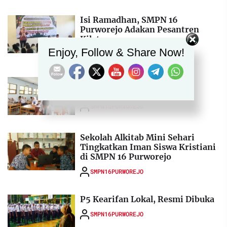
Isi Ramadhan, SMPN 16
Purworejo Adakan Pesantren
Set Youtube Channel ID
Kilat
Enjoy, Follow & Share Now!
SMPN16PURWOREJO
Ujian Praktik Tahun Ini
Terintegrasi Jam Pelajaran
SMPN16PURWOREJO
Sekolah Alkitab Mini Sehari
Tingkatkan Iman Siswa Kristiani
di SMPN 16 Purworejo
SMPN16PURWOREJO
P5 Kearifan Lokal, Resmi Dibuka
SMPN16PURWOREJO