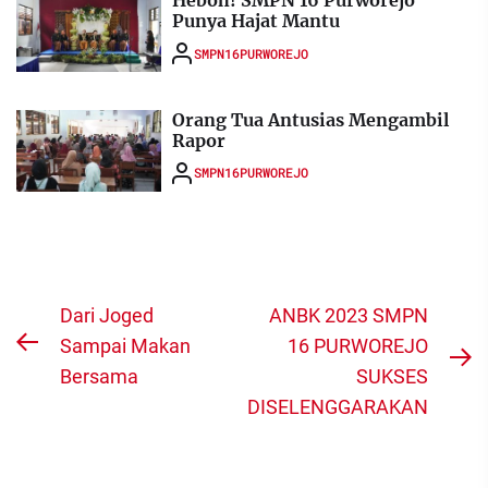
Heboh! SMPN 16 Purworejo
Punya Hajat Mantu
SMPN16PURWOREJO
Orang Tua Antusias Mengambil
Rapor
SMPN16PURWOREJO
Navigasi
Dari Joged
ANBK 2023 SMPN
pos
Sampai Makan
16 PURWOREJO
Previous
N
Bersama
SUKSES
post:
po
DISELENGGARAKAN