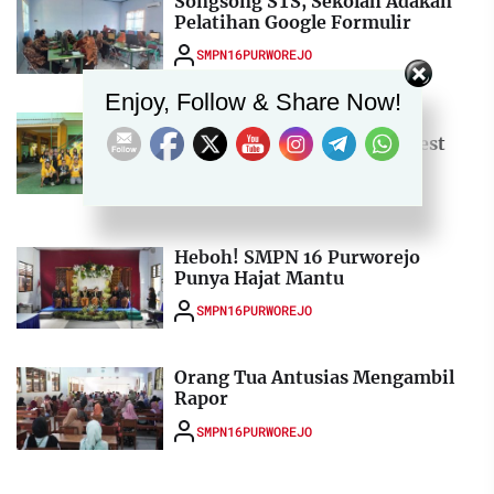
Songsong STS, Sekolah Adakan
Pelatihan Google Formulir
SMPN16PURWOREJO
Set Youtube Channel ID
Enjoy, Follow & Share Now!
Cek Kebugaran, SMPN 16
Purworejo Ikuti Rockport Test
dan Screening
SMPN16PURWOREJO
Heboh! SMPN 16 Purworejo
Punya Hajat Mantu
SMPN16PURWOREJO
Orang Tua Antusias Mengambil
Rapor
SMPN16PURWOREJO