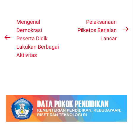
Navigasi
Mengenal
Pelaksanaan
pos
Demokrasi
Pilketos Berjalan
N
Peserta Didik
Lancar
Previous
po
Lakukan Berbagai
post:
Aktivitas