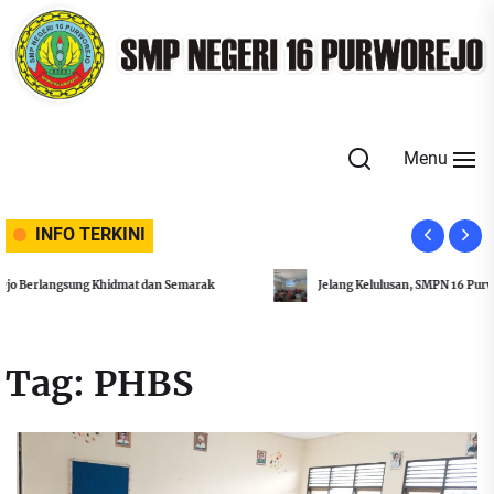
Skip
to
the
content
Menu
INFO TERKINI
Jelang Kelulusan, SMPN 16 Purworejo Adakan Rapat Penegas
Tag:
PHBS