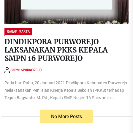
RAGAM WARTA
DINDIKPORA PURWOREJO
LAKSANAKAN PKKS KEPALA
SMPN 16 PURWOREJO
SMPN16PURWOREJO
Pada hari Rabu, 20 Januari 2021 Dindikpora Kabupaten Purworejo
melaksanakan Penilaian Kinerja Kepala Sekolah (PKKS) terhadap
Teguh Bagyanto, M. Pd., Kepala SMP Negeri 16 Purworejo....
No More Posts