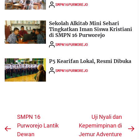
SMPN16PURWOREJO
Sekolah Alkitab Mini Sehari
Tingkatkan Iman Siswa Kristiani
di SMPN 16 Purworejo
SMPN16PURWOREJO
P5 Kearifan Lokal, Resmi Dibuka
SMPN16PURWOREJO
Navigasi
SMPN 16
Uji Nyali dan
pos
Purworejo Lantik
Kepemimpinan di
Previous
N
Dewan
Jemur Adventure