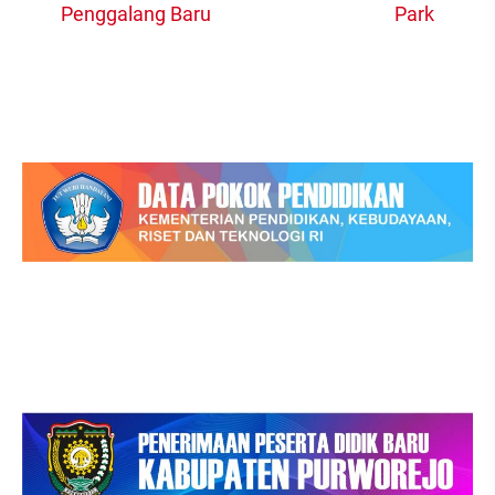
post:
po
Penggalang Baru
Park