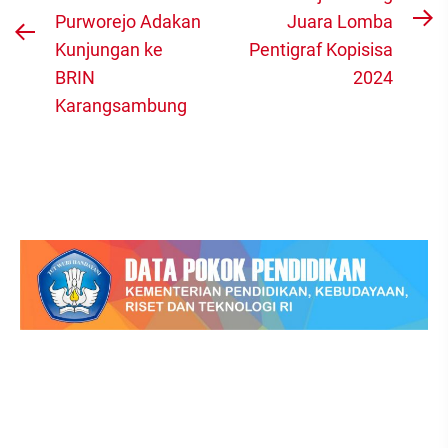
Purworejo Adakan
Juara Lomba
N
Previous
Kunjungan ke
Pentigraf Kopisisa
po
post:
BRIN
2024
Karangsambung