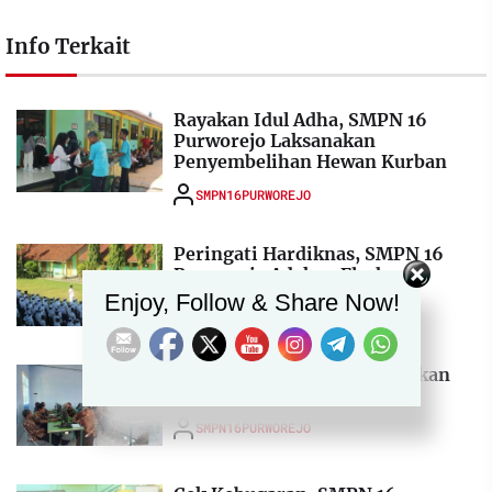
Info Terkait
Rayakan Idul Adha, SMPN 16
Purworejo Laksanakan
Penyembelihan Hewan Kurban
SMPN16PURWOREJO
Peringati Hardiknas, SMPN 16
Set Youtube Channel ID
Purworejo Adakan Flashmob
Enjoy, Follow & Share Now!
SMPN16PURWOREJO
Songsong STS, Sekolah Adakan
Pelatihan Google Formulir
SMPN16PURWOREJO