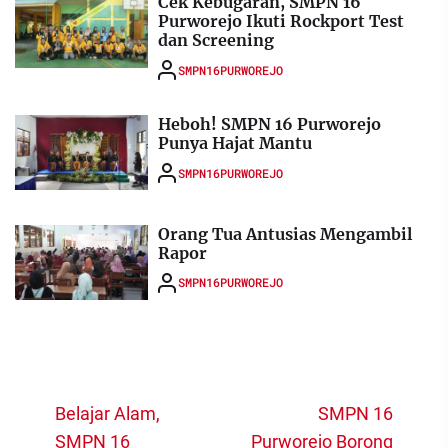
Cek Kebugaran, SMPN 16
Purworejo Ikuti Rockport Test
dan Screening
SMPN16PURWOREJO
Heboh! SMPN 16 Purworejo
Punya Hajat Mantu
SMPN16PURWOREJO
Orang Tua Antusias Mengambil
Rapor
SMPN16PURWOREJO
Navigasi
Belajar Alam,
SMPN 16
pos
SMPN 16
Purworejo Borong