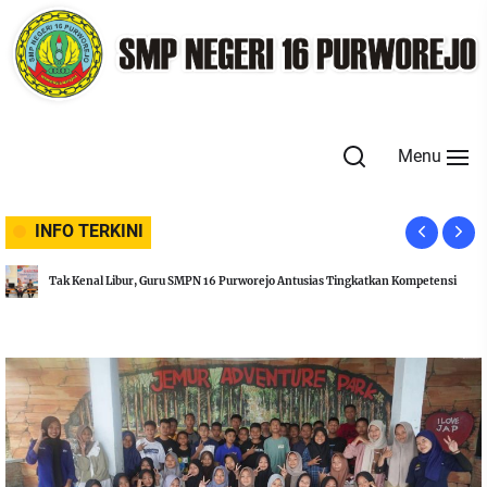
Skip
to
the
content
Menu
INFO TERKINI
Rayakan Idul Adha, SMPN 16 Purworejo Laksanakan Penyembelihan Hewan
Kurban