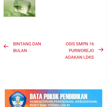
Navigasi
BINTANG DAN
OSIS SMPN 16
Previous
pos
BULAN
PURWOREJO
N
post:
ADAKAN LDKS
po