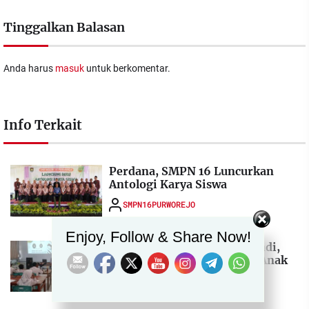
Tinggalkan Balasan
Anda harus
masuk
untuk berkomentar.
Info Terkait
Perdana, SMPN 16 Luncurkan
Antologi Karya Siswa
SMPN16PURWOREJO
Set Youtube Channel ID
Enjoy, Follow & Share Now!
Gandeng Dinkominfostasandi,
SMPN 16 Purworejo Bekali Anak
Literasi Digital
SMPN16PURWOREJO